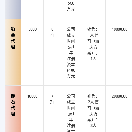
≥50
万元
铂
5000
8
公司
销售：
10000.00
折
金
成立
1人 售
代
时间
前（解
理
满1
决方
年
案）：
注册
1人
资本
≥100
万元
砖
10000
7
公司
销售：
20000.00
折
石
成立
2人 售
代
时间
前（解
理
满1
决方
年
案）：
注册
3人
资本