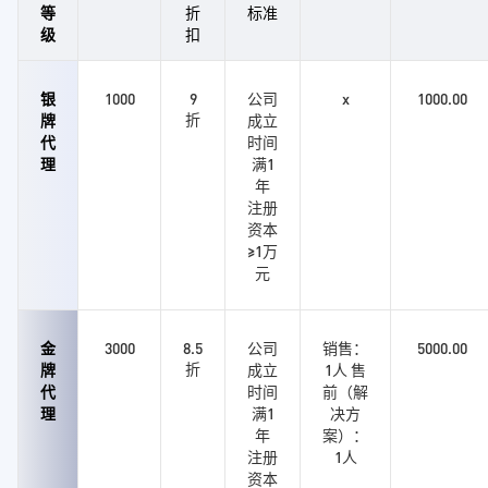
等
折
标准
级
扣
银
1000
9
公司
x
1000.00
折
牌
成立
代
时间
理
满1
年
注册
资本
≥1万
元
金
3000
8.5
公司
销售：
5000.00
折
牌
成立
1人 售
代
时间
前（解
理
满1
决方
年
案）：
注册
1人
资本