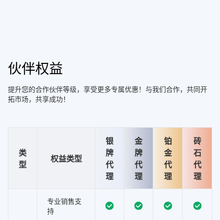
伙伴权益
提升您的合作伙伴等级，享受更多专属优惠！与我们合作，共同开
拓市场，共享成功！
银
金
铂
砖
类
牌
牌
金
石
权益类型
型
代
代
代
代
理
理
理
理
专业销售支
持