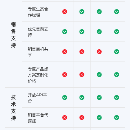
专属生态合
作经理
销
优先售前支
售
持
支
持
销售商机共
享
专属产品或
方案定制化
价格
开放API平
技
台
术
支
销售平台代
持
搭建