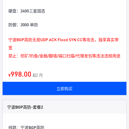
硬盘：240G三星固态
防御：200G 单防
宁波BGP高防无视UDP ACK Flood SYN CC等攻击，独享真实带
宽
禁止：挖矿/钓鱼/金融/翻墙/端口扫描/代理发包等违法违规用途
998.00
¥
起/ 月
立即购买
宁波BGP高防-套餐2
线路：宁波BGP高防