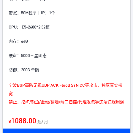
带宽：50M独享丨IP：1个
CPU： E5-2680*2 32核
内存：64G
硬盘：500G三星固态
防御：200G 单防
宁波BGP高防无视UDP ACK Flood SYN CC等攻击，独享真实带
宽
禁止：挖矿/钓鱼/金融/翻墙/端口扫描/代理发包等违法违规用途
1088.00
¥
起/ 月