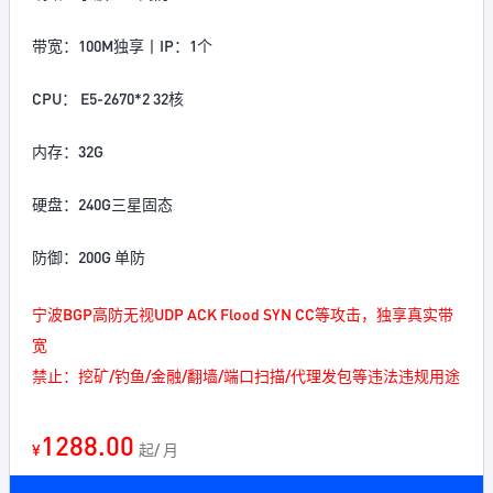
带宽：100M独享丨IP：1个
CPU： E5-2670*2 32核
内存：32G
硬盘：240G三星固态
防御：200G 单防
宁波BGP高防无视UDP ACK Flood SYN CC等攻击，独享真实带
宽
禁止：挖矿/钓鱼/金融/翻墙/端口扫描/代理发包等违法违规用途
1288.00
¥
起/ 月