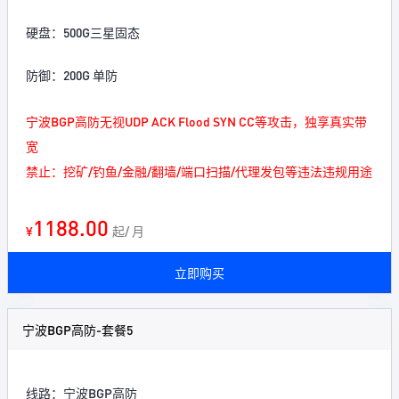
硬盘：500G三星固态
防御：200G 单防
宁波BGP高防无视UDP ACK Flood SYN CC等攻击，独享真实带
宽
禁止：挖矿/钓鱼/金融/翻墙/端口扫描/代理发包等违法违规用途
1188.00
¥
起/ 月
立即购买
宁波BGP高防-套餐5
线路：宁波BGP高防