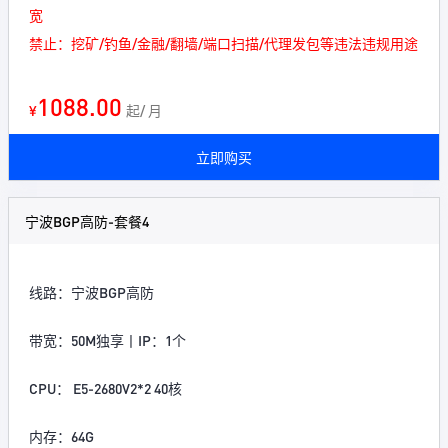
宽
禁止：挖矿/钓鱼/金融/翻墙/端口扫描/代理发包等违法违规用途
1088.00
¥
起/ 月
立即购买
宁波BGP高防-套餐4
线路：宁波BGP高防
带宽：50M独享丨IP：1个
CPU： E5-2680V2*2 40核
内存：64G